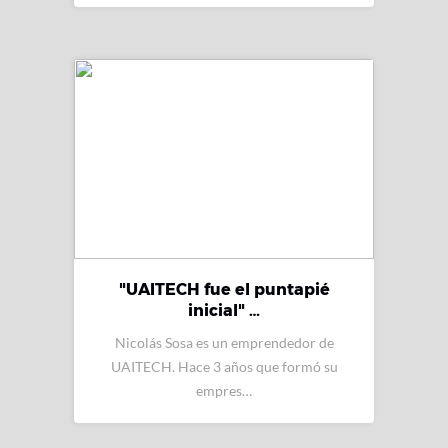
"UAITECH fue el puntapié
inicial" …
Nicolás Sosa es un emprendedor de
UAITECH. Hace 3 años que formó su
empres…