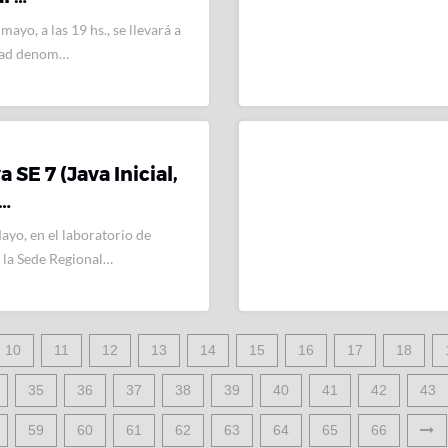
mayo, a las 19 hs., se llevará a
idad denom…
 SE 7 (Java Inicial,
…
ayo, en el laboratorio de
 la Sede Regional…
10
11
12
13
14
15
16
17
18
35
36
37
38
39
40
41
42
43
59
60
61
62
63
64
65
66