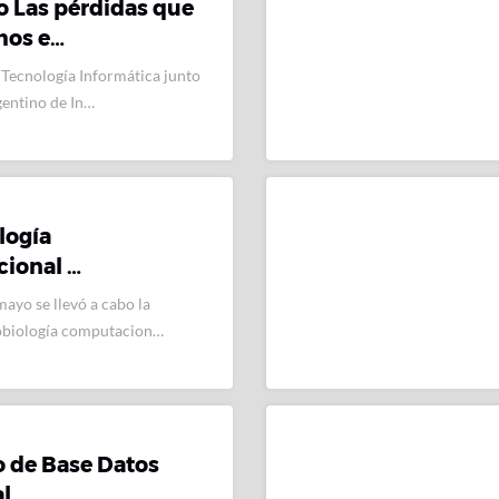
o Las pérdidas que
mos e…
 Tecnología Informática junto
rgentino de In…
logía
ional …
mayo se llevó a cabo la
biología computacion…
 de Base Datos
l …