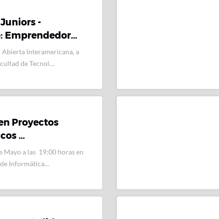
Juniors -
: Emprendedor…
 Abierta Interamericana, a
acultad de Tecnol…
en Proyectos
icos …
e Mayo a las 19:00 horas en
 de Informática…