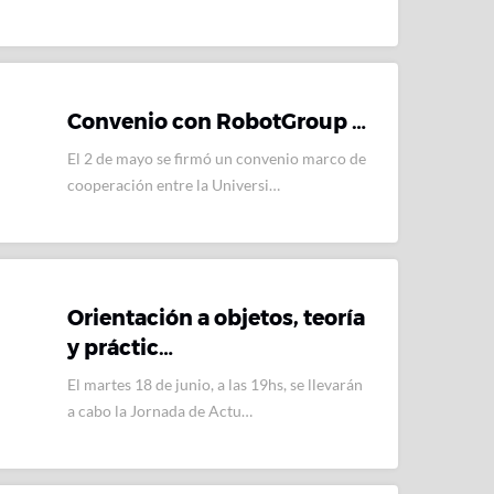
Convenio con RobotGroup …
El 2 de mayo se firmó un convenio marco de
cooperación entre la Universi…
Orientación a objetos, teoría
y práctic…
El martes 18 de junio, a las 19hs, se llevarán
a cabo la Jornada de Actu…