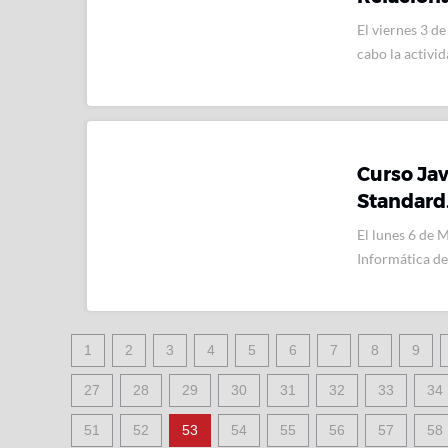
El viernes 3 de 
cabo la activ
Curso Java
Standard
El lunes 6 de M
Informática de
1
2
3
4
5
6
7
8
9
27
28
29
30
31
32
33
34
51
52
53
54
55
56
57
58