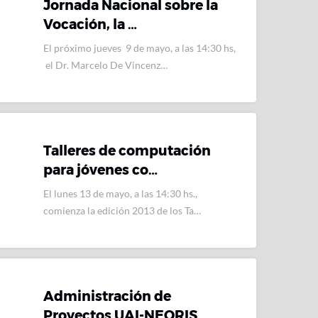
Jornada Nacional sobre la
Vocación, la …
El próximo jueves 9 de mayo, a las 14:30 hs,
el Dr. Marcelo De Vincenz…
Talleres de computación
para jóvenes co…
El lunes 13 de mayo, a las 14:30 hs.,
comienza la edición 2013 de los Ta…
Administración de
Proyectos UAI-NEORIS …