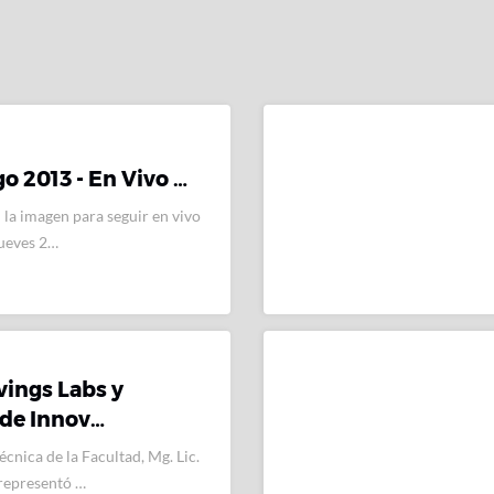
go 2013 - En Vivo …
 la imagen para seguir en vivo
jueves 2…
vings Labs y
 de Innov…
écnica de la Facultad, Mg. Lic.
representó …