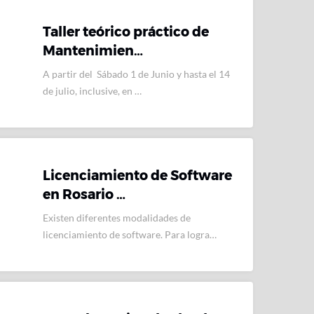
Taller teórico práctico de
Mantenimien…
A partir del Sábado 1 de Junio y hasta el 14
de julio, inclusive, en …
Licenciamiento de Software
en Rosario …
Existen diferentes modalidades de
licenciamiento de software. Para logra…