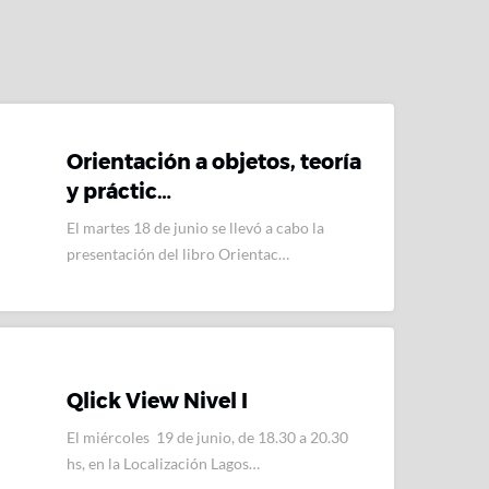
Orientación a objetos, teoría
y práctic…
El martes 18 de junio se llevó a cabo la
presentación del libro Orientac…
Qlick View Nivel I
El miércoles 19 de junio, de 18.30 a 20.30
hs, en la Localización Lagos…