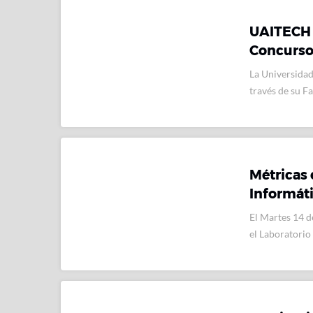
UAITECH 
Concurso
La Universidad
través de su F
Métricas 
Informát
El Martes 14 d
el Laboratorio