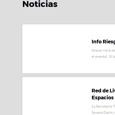
Noticias
Info Ries
(Hacer click en
el evento) El 
Red de Li
Espacios
La Secretaria T
Susana Darin, 