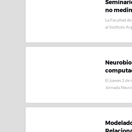
Seminari
no medi
La Facultad de
al Instituto A
Neurobio
computac
El jueves 2 de 
Jornada Neuro
Modelado
Relaciona