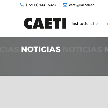
(+54 11) 4301-5323
caeti@uai.edu.ar
Institucional
I
CIAS
NOTICIAS
NOTICIAS