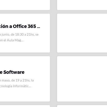
ión a Office 365 …
 junio, de 18:30 a 21hs, se
 en el Aula Mag…
de Software
e mayo, de 19 a 21hs, la
cnología Informátic…