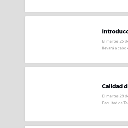
Introducc
El martes 25 de
llevará a cabo
Calidad 
El martes 28 d
Facultad de Te